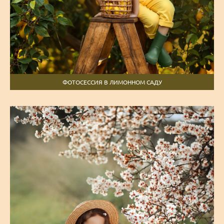
ФОТОСЕССИЯ В ЛИМОННОМ САДУ