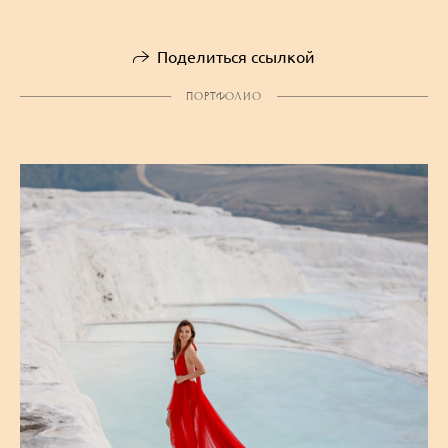
Поделиться ссылкой
ПОРТФОЛИО