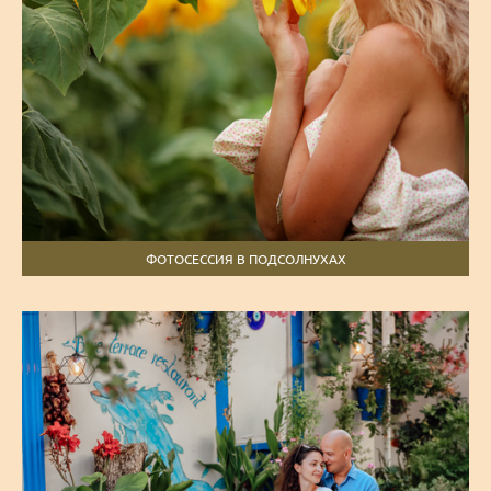
ФОТОСЕССИЯ В ПОДСОЛНУХАХ