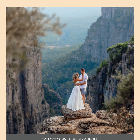
ФОТОСЕССИЯ В ТАЗЫ КАНЬОНЕ