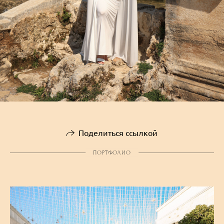
Поделиться ссылкой
ПОРТФОЛИО