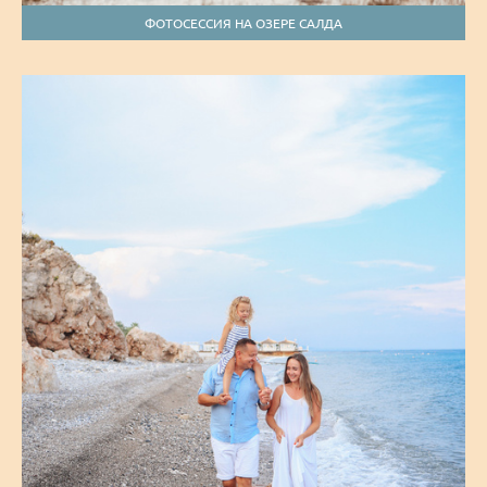
ФОТОСЕССИЯ НА ОЗЕРЕ САЛДА