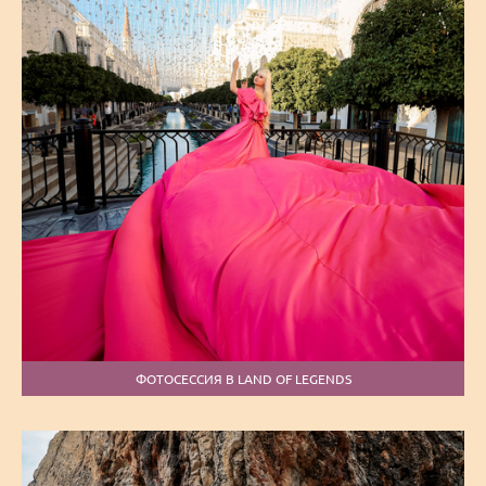
ФОТОСЕССИЯ В LAND OF LEGENDS