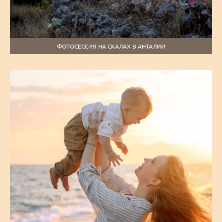
ФОТОСЕССИЯ НА СКАЛАХ В АНТАЛИИ