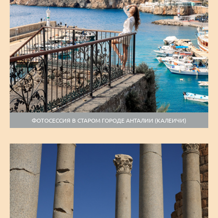
ФОТОСЕССИЯ В СТАРОМ ГОРОДЕ АНТАЛИИ (КАЛЕИЧИ)