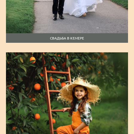
СВАДЬБА В КЕМЕРЕ