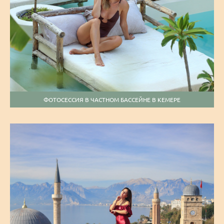
ФОТОСЕССИЯ В ЧАСТНОМ БАССЕЙНЕ В КЕМЕРЕ